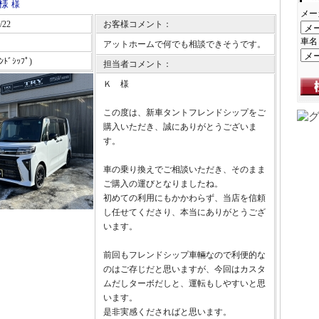
K様
様
メー
/22
お客様コメント：
車名
アットホームで何でも相談できそうです。
ﾝﾄﾞｼｯﾌﾟ)
担当者コメント：
Ｋ 様
この度は、新車タントフレンドシップをご
購入いただき、誠にありがとうございま
す。
車の乗り換えでご相談いただき、そのまま
ご購入の運びとなりましたね。
初めての利用にもかかわらず、当店を信頼
し任せてくださり、本当にありがとうござ
います。
前回もフレンドシップ車輛なので利便的な
のはご存じだと思いますが、今回はカスタ
ムだしターボだしと、運転もしやすいと思
います。
是非実感くださればと思います。