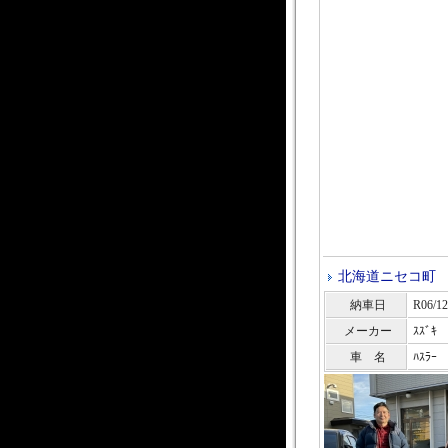
北海道ニセコ町 t
納車日
R06/12
メーカー
ｽｽﾞｷ
車 名
ﾊｽﾗｰ