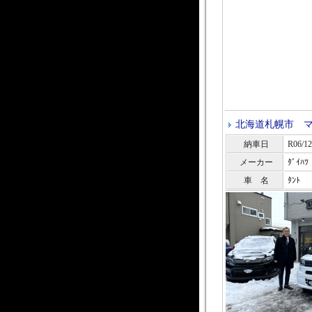
北海道札幌市 
納車日
R06/12
メーカー
ﾀﾞｲﾊﾂ
車 名
ﾀﾝﾄ