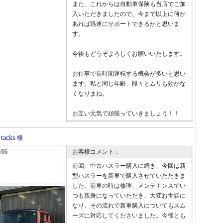
また、これからは自動車保険も当店でご加
入いただきましたので、今まで以上に何か
あれば迅速にサポートできるかと思いま
す。
今後もどうぞよろしくお願いいたします。
お仕事で長時間運転する機会が多いと思い
ます。私と同じ年齢、段々とムリも効かな
くなりまね。
お互い元気で頑張っていきましょう！！
acks
様
/06
お客様コメント：
前回、中古ハスラー購入に続き、今回は新
型ハスラーを新車で購入させていただきま
した。前車の時は修理、メンテナンスでい
つも親身になっていただき、大変お世話に
なり、その流れで新車購入についてもスム
ーズに対応してくださいました。今後とも