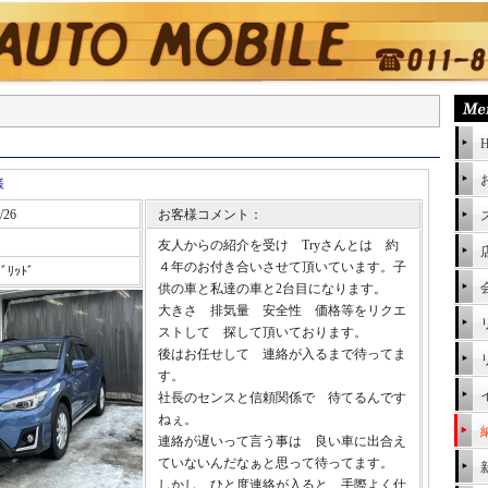
様
/26
お客様コメント：
友人からの紹介を受け Tryさんとは 約
４年のお付き合いさせて頂いています。子
ﾞﾘｯﾄﾞ
供の車と私達の車と2台目になります。
大きさ 排気量 安全性 価格等をリクエ
ストして 探して頂いております。
後はお任せして 連絡が入るまで待ってま
す。
社長のセンスと信頼関係で 待てるんです
ねぇ。
連絡が遅いって言う事は 良い車に出合え
ていないんだなぁと思って待ってます。
しかし、ひと度連絡が入ると 手際よく仕