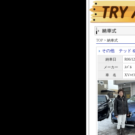
TOP
> 納車式
その他 テッド
納車日
R06/12
メーカー
ｽﾊﾞﾙ
車 名
XVﾊｲﾌ