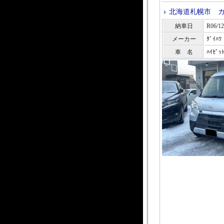
北海道札幌市 
納車日
R06/12
メーカー
ﾀﾞｲﾊﾂ
車 名
ﾊｲｾﾞｯ