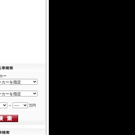
カー
～
万円