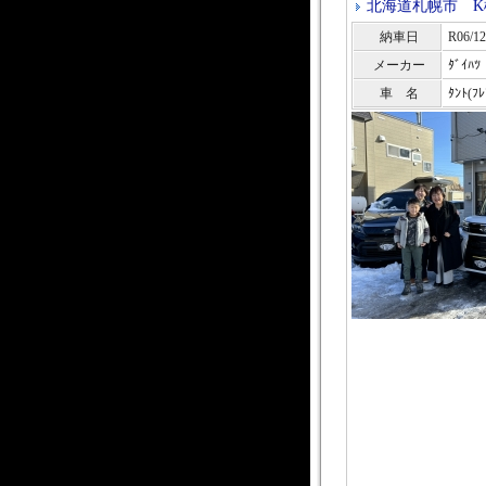
北海道札幌市 
納車日
R06/12
メーカー
ﾀﾞｲﾊﾂ
車 名
ﾀﾝﾄ(ﾌﾚ