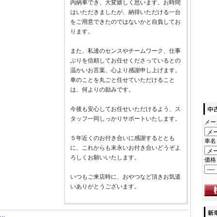
内納車でき、大変嬉しく思います。お時間
はいただきましたが、納得いただける一台
をご用意できたのではないかと自負してお
ります。
また、私達のセンスやチームワーク、仕事
ぶりを信頼してお任せくださっているとの
温かいお言葉、心より感謝申し上げます。
車のことを丸ごと任せていただけること
は、何よりの励みです。
今後も安心してお任せいただけるよう、ス
タッフ一同しっかりサポートいたします。
メー
５年近くのお付き合いに感謝するととも
車名
に、これからも末永いお付き合いどうぞよ
ろしくお願いいたします。
価格
いつもご来店時に、おやつなど頂きお気遣
いありがとうございます。