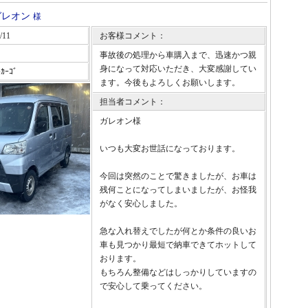
ガレオン
様
/11
お客様コメント：
事故後の処理から車購入まで、迅速かつ親
身になって対応いただき、大変感謝してい
ﾄｶｰｺﾞ
ます。今後もよろしくお願いします。
担当者コメント：
ガレオン様
いつも大変お世話になっております。
今回は突然のことで驚きましたが、お車は
残何ことになってしまいましたが、お怪我
がなく安心しました。
急な入れ替えでしたが何とか条件の良いお
車も見つかり最短で納車できてホットして
おります。
もちろん整備などはしっかりしていますの
で安心して乗ってください。