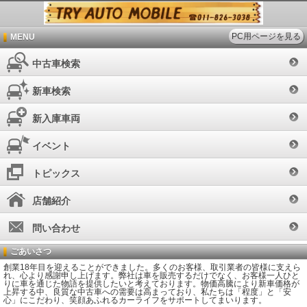
PC用ページを見る
MENU
中古車検索
新車検索
新入庫車両
イベント
トピックス
店舗紹介
問い合わせ
ごあいさつ
創業18年目を迎えることができました。多くのお客様、取引業者の皆様に支えら
れ、心より感謝申し上げます。弊社は車を販売するだけでなく、お客様一人ひと
りに車を通じた物語を提供したいと考えております。物価高騰により新車価格が
上昇する中、良質な中古車への需要は高まっており、私たちは「程度」と「安
心」にこだわり、笑顔あふれるカーライフをサポートしてまいります。