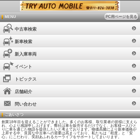
PC用ページを見る
MENU
中古車検索
新車検索
新入庫車両
イベント
トピックス
店舗紹介
問い合わせ
ごあいさつ
創業18年目を迎えることができました。多くのお客様、取引業者の皆様に支えら
れ、心より感謝申し上げます。弊社は車を販売するだけでなく、お客様一人ひと
りに車を通じた物語を提供したいと考えております。物価高騰により新車価格が
上昇する中、良質な中古車への需要は高まっており、私たちは「程度」と「安
心」にこだわり、笑顔あふれるカーライフをサポートしてまいります。