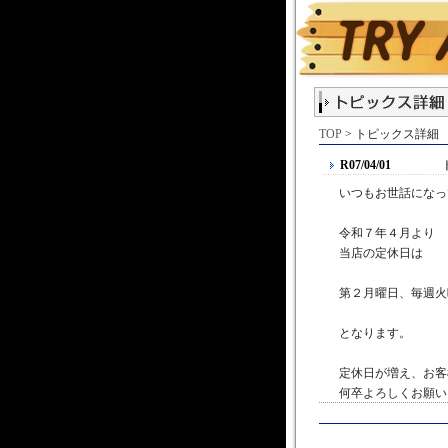
TOP
> トピックス詳細
R07/04/01
いつもお世話になっ
令和７年４月より
当店の定休日は
第２月曜日、毎週火
となります。
定休日が増え、お客
何卒よろしくお願い