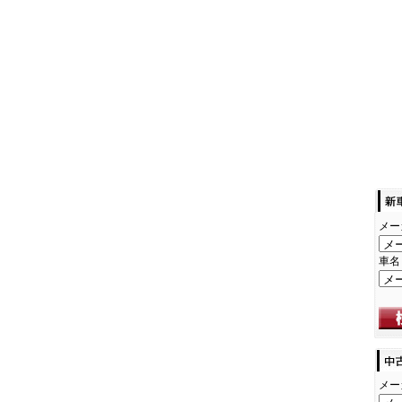
メー
車名
メー