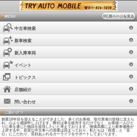
PC用ページを見る
MENU
中古車検索
新車検索
新入庫車両
イベント
トピックス
店舗紹介
問い合わせ
ごあいさつ
創業18年目を迎えることができました。多くのお客様、取引業者の皆様に支えら
れ、心より感謝申し上げます。弊社は車を販売するだけでなく、お客様一人ひと
りに車を通じた物語を提供したいと考えております。物価高騰により新車価格が
上昇する中、良質な中古車への需要は高まっており、私たちは「程度」と「安
心」にこだわり、笑顔あふれるカーライフをサポートしてまいります。